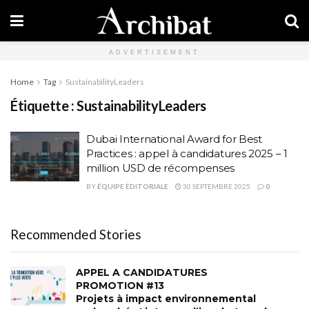
ADVERTISEMENT
Home
Tag
SustainabilityLeaders
Étiquette :
SustainabilityLeaders
Dubai International Award for Best
Practices : appel à candidatures 2025 – 1
million USD de récompenses
BY
ÉQUIPE ÉDITORIALE
30 SEPTEMBRE 2025
0
Recommended Stories
APPEL A CANDIDATURES
PROMOTION #13
Projets à impact environnemental