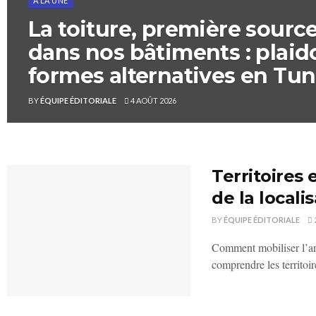
À LA UNE
La toiture, première sourc
dans nos bâtiments : plaid
formes alternatives en Tun
BY
ÉQUIPE ÉDITORIALE
4 AOÛT 2026
Territoires 
de la local
BY
ÉQUIPE ÉDITORIALE
Comment mobiliser l’arc
comprendre les territoir