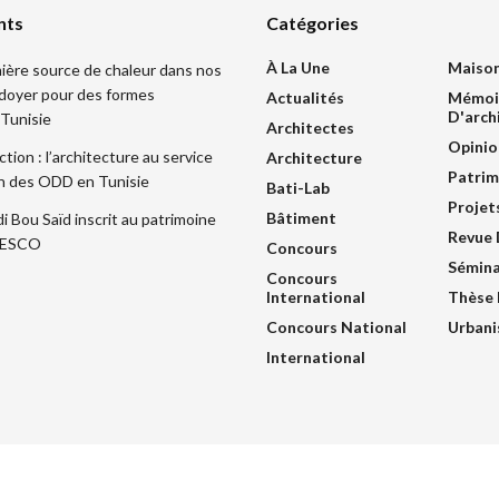
nts
Catégories
À La Une
Maiso
mière source de chaleur dans nos
idoyer pour des formes
Actualités
Mémoi
D'arch
 Tunisie
Architectes
Opinio
ction : l’architecture au service
Architecture
Patrim
ion des ODD en Tunisie
Bati-Lab
Projet
Bâtiment
di Bou Saïd inscrit au patrimoine
Revue 
UNESCO
Concours
Sémina
Concours
International
Thèse 
Concours National
Urban
International