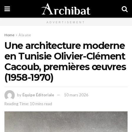
ADVERTISEMENT
Home
À la une
Une architecture moderne
en Tunisie Olivier-Clément
Cacoub, premières œuvres
(1958-1970)
by
Équipe Éditoriale
10 mars 2026
Reading Time: 10 mins read