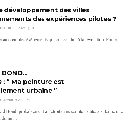
e développement des villes
gnements des expériences pilotes ?
23 JUILLET 2025
0
té au cœur des évènements qui ont conduit à la révolution. Par le
le BOND…
: “ Ma peinture est
ement urbaine ”
15 AVRIL 2024
0
id Bond, probablement à l’étroit dans son île natale, a sillonné une
durant...