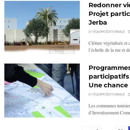
Redonner vie
Projet partic
Jerba
BY
ÉQUIPE ÉDITORIALE
Clôture végétalisée et 
l’échelle de la rue et du
Programmes
participatif
Une chance p
BY
ÉQUIPE ÉDITORIALE
Les communes tunisien
d’Investissement Comm