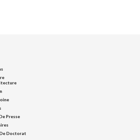
ns
re
itecture
n
oine
s
De Presse
ires
De Doctorat