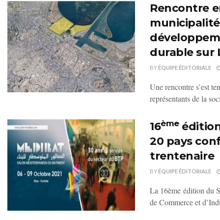
Rencontre en
municipalité
développeme
durable sur 
BY
ÉQUIPE ÉDITORIALE
Une rencontre s’est ten
représentants de la soci
ème
16
édition
20 pays conf
trentenaire
BY
ÉQUIPE ÉDITORIALE
La 16ème édition du 
de Commerce et d’Indu