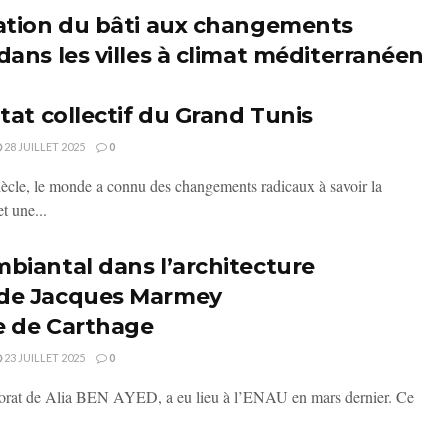
tation du bâti aux changements
dans les villes à climat méditerranéen
itat collectif du Grand Tunis
28 JUILLET 2025
0
iècle, le monde a connu des changements radicaux à savoir la
et une...
biantal dans l’architecture
 de Jacques Marmey
e de Carthage
23 JUILLET 2025
0
orat de Alia BEN AYED, a eu lieu à l’ENAU en mars dernier. Ce