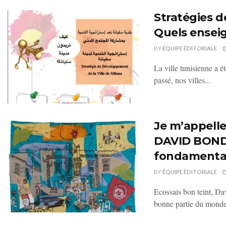
Stratégies d
Quels ensei
BY
ÉQUIPE ÉDITORIALE
La ville tunisienne a é
passé, nos villes...
Je m’appel
DAVID BOND 
fondamental
BY
ÉQUIPE ÉDITORIALE
Ecossais bon teint, Dav
bonne partie du monde 