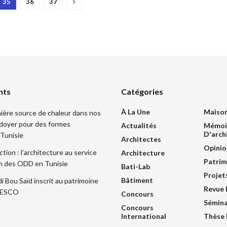
35
36
37
nts
Catégories
À La Une
Maiso
mière source de chaleur dans nos
idoyer pour des formes
Actualités
Mémoi
D'arch
 Tunisie
Architectes
Opinio
ction : l’architecture au service
Architecture
Patrim
ion des ODD en Tunisie
Bati-Lab
Projet
Bâtiment
di Bou Saïd inscrit au patrimoine
Revue 
UNESCO
Concours
Sémina
Concours
International
Thèse 