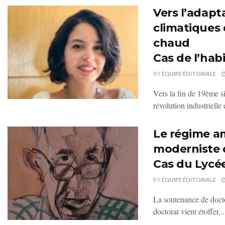
Vers l’adap
climatiques 
chaud
Cas de l’hab
BY
ÉQUIPE ÉDITORIALE
Vers la fin de 19ème s
révolution industrielle 
Le régime am
moderniste
Cas du Lycé
BY
ÉQUIPE ÉDITORIALE
La soutenance de doct
doctorat vient étoffer...