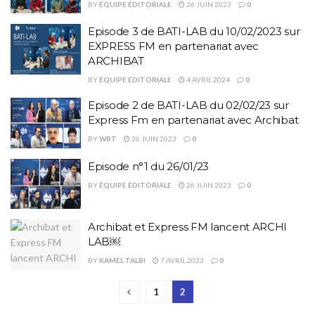
BY
ÉQUIPE ÉDITORIALE
26 JUIN 2023
0
Episode 3 de BATI-LAB du 10/02/2023 sur
EXPRESS FM en partenariat avec
ARCHIBAT
BY
ÉQUIPE ÉDITORIALE
4 AVRIL 2024
0
Episode 2 de BATI-LAB du 02/02/23 sur
Express Fm en partenariat avec Archibat
BY
WBT
26 JUIN 2023
0
Episode n°1 du 26/01/23
BY
ÉQUIPE ÉDITORIALE
26 JUIN 2023
0
Archibat et Express FM lancent ARCHI
LAB￼
BY
KAMEL TALBI
7 AVRIL 2023
0
1
2