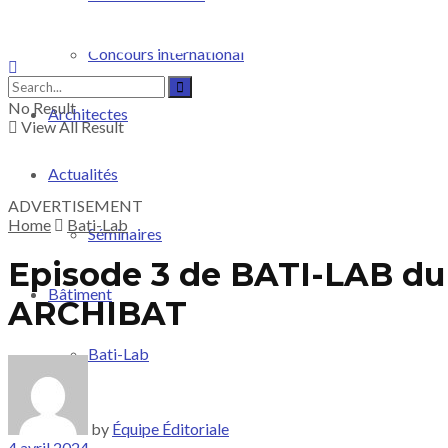
Concours international
No Result
Architectes
View All Result
Actualités
ADVERTISEMENT
Home
Bati-Lab
Séminaires
Episode 3 de BATI-LAB du
Bâtiment
ARCHIBAT
Bati-Lab
Shop
by
Équipe Éditoriale
4 avril 2024