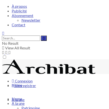
À propos
Publicité
Abonnement
Newsletter
Contact
No Result
View All Result
Connexion
Home
S'enregistrer
Home
À la une
À la une
Patrimoine