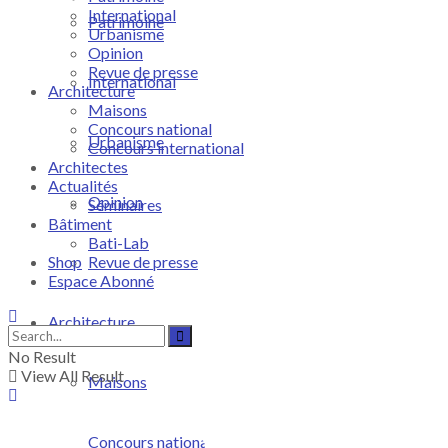
International
Patrimoine
Urbanisme
Opinion
Revue de presse
International
Architecture
Maisons
Concours national
Urbanisme
Concours international
Architectes
Actualités
Opinion
Séminaires
Bâtiment
Bati-Lab
Shop
Revue de presse
Espace Abonné
Architecture
No Result
View All Result
Maisons
Concours national