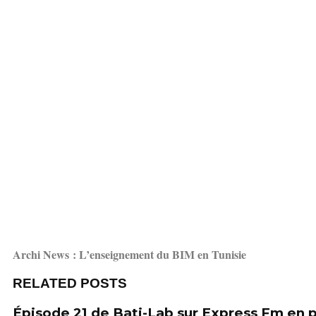
Archi News : L’enseignement du BIM en Tunisie
RELATED POSTS
Épisode 21 de Bati-Lab sur Express Fm en 