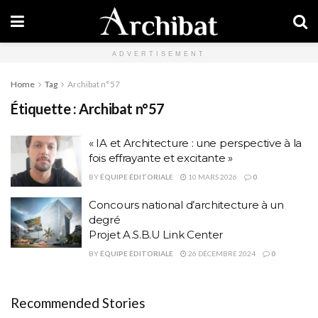
ADVERTISEMENT
Home
Tag
Archibat n°57
Étiquette :
Archibat n°57
« IA et Architecture : une perspective à la
fois effrayante et excitante »
BY
ÉQUIPE ÉDITORIALE
10 MARS 2026
0
Concours national d’architecture à un
degré
Projet A.S.B.U Link Center
BY
ÉQUIPE ÉDITORIALE
26 DÉCEMBRE 2024
0
Recommended Stories