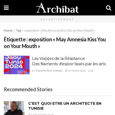
ADVERTISEMENT
Home
Tag
exposition « May Amnesia Kiss You on Your Mouth »
Étiquette :
exposition « May Amnesia Kiss You
on Your Mouth »
Les Voi(x)es de la Résistance
Des filaments d’espoir tissés par les arts
BY
ÉQUIPE ÉDITORIALE
10 MARS 2026
0
Recommended Stories
C’EST QUOI ETRE UN ARCHITECTE EN
TUNISIE
8 DÉCEMBRE 2025