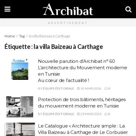
ADVERTISEMENT
Home
Tag
la villa Baizeau à Carthage
Étiquette :
la villa Baizeau à Carthage
Nouvelle parution d’Archibat n° 60
L’architecture du Mouvement moderne
en Tunisie
Au cœur de l’actualité !
BY
ÉQUIPE ÉDITORIALE
10 MARS 2026
0
Protection de trois bâtiments, héritages
du mouvement moderne en Tunisie
BY
ÉQUIPE ÉDITORIALE
29 MARS 2024
0
Le Catalogue « Architecture simple : La
Villa Baizeau à Carthage de Le Corbusier