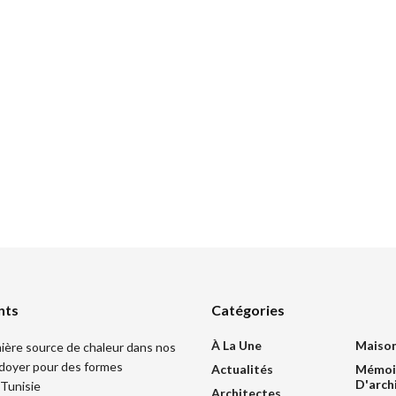
nts
Catégories
À La Une
Maiso
mière source de chaleur dans nos
idoyer pour des formes
Actualités
Mémoi
D'arch
 Tunisie
Architectes