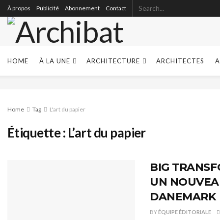
À propos
Publicité
Abonnement
Contact
HOME
À LA UNE
ARCHITECTURE
ARCHITECTES
A
Home
Tag
L'art du papier
Étiquette :
L’art du papier
BIG TRANS
UN NOUVEAU
DANEMARK
BY
ÉQUIPE ÉDITORIALE