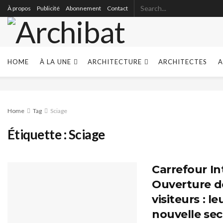
À propos
Publicité
Abonnement
Contact
HOME
À LA UNE
ARCHITECTURE
ARCHITECTES
A
Home
Tag
Sciage
Étiquette :
Sciage
Carrefour In
Ouverture d
visiteurs : l
nouvelle sec