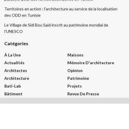
Territoires en action : l’architecture au service de la localisation
des ODD en Tunisie
Le Village de Sidi Bou Saïd inscrit au patrimoine mondial de
l’UNESCO
Catégories
À La Une
Maisons
Actualités
Mémoire D'architecture
Architectes
Opinion
Architecture
Patrimoine
Bati-Lab
Projets
Bâtiment
Revue De Presse
Concours
Séminaires
Concours International
Thèse De Doctorat
Concours National
Urbanisme
International