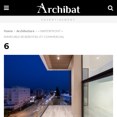
ADVERTISEMENT
Home
Architecture
« WATERFRONT »
IMMEUBLE RESIDENTIEL ET COMMERCIAL
6