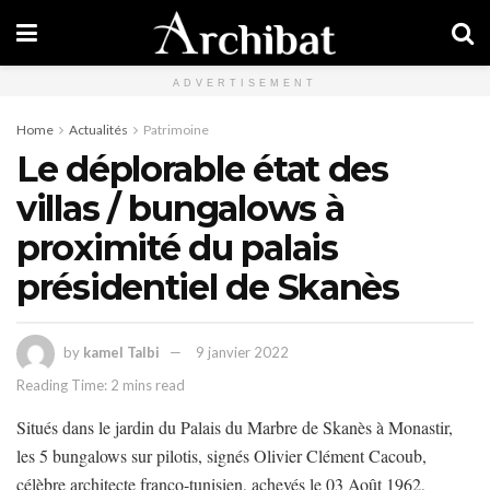
ADVERTISEMENT
Home
Actualités
Patrimoine
Le déplorable état des
villas / bungalows à
proximité du palais
présidentiel de Skanès
by
kamel Talbi
9 janvier 2022
Reading Time: 2 mins read
Situés dans le jardin du Palais du Marbre de Skanès à Monastir,
les 5 bungalows sur pilotis, signés Olivier Clément Cacoub,
célèbre architecte franco-tunisien, achevés le 03 Août 1962,