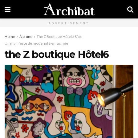
ADVERTISEMENT
Home
À la une
The Z Boutique Hôtel à Sfax
Un manifeste de modernité enracinée
the Z boutique Hôtel6