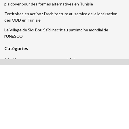
plaidoyer pour des formes alternatives en Tunisie
Territoires en action : l’architecture au service de la localisation
des ODD en Tunisie
Le Village de Sidi Bou Saïd inscrit au patrimoine mondial de
l’UNESCO
Catégories
À La Une
Maisons
Actualités
Mémoire D'architecture
Architectes
Opinion
Architecture
Patrimoine
Bati-Lab
Projets
Bâtiment
Revue De Presse
Concours
Séminaires
Concours International
Thèse De Doctorat
Concours National
Urbanisme