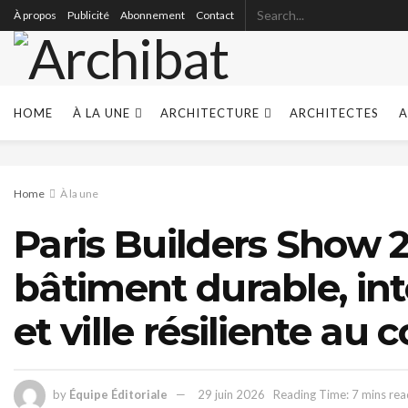
À propos
Publicité
Abonnement
Contact
HOME
À LA UNE
ARCHITECTURE
ARCHITECTES
A
Home
À la une
Paris Builders Show 2
bâtiment durable, inte
et ville résiliente au
by
Équipe Éditoriale
29 juin 2026
Reading Time: 7 mins rea