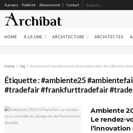
À propos
Publicité
Abonnement
Contact
HOME
À LA UNE
ARCHITECTURE
ARCHITECTES
A
Home
Tag
#ambiente25 #ambientefair #internationalfair #frankfurtfair #tr
Étiquette :
#ambiente25 #ambientefair 
#tradefair #frankfurttradefair #trad
Ambiente 20
Le rendez-v
l’innovation