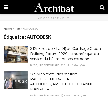
ADVERTISEMENT
Home
Tag
AUTODESK
Étiquette :
AUTODESK
ST2i (Groupe STUDI) au Carthage Green
Building Forum 2026 : le numérique au
service du bâtiment bas-carbone
BY
ÉQUIPE ÉDITORIALE
8 JUIN 2026
0
Un Architecte, des métiers
RADHOUENE BADER
AUTODESK, ARCHITECTE CHANNEL
MANAGER
BY
ÉQUIPE ÉDITORIALE
8 AVRIL 2024
0