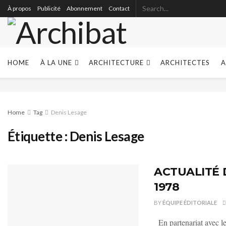
À propos
Publicité
Abonnement
Contact
HOME
À LA UNE
ARCHITECTURE
ARCHITECTES
A
Home
Tag
Denis Lesage
Étiquette :
Denis Lesage
ACTUALITÉ 
1978
BY
ÉQUIPE ÉDITORIALE
En partenariat avec l