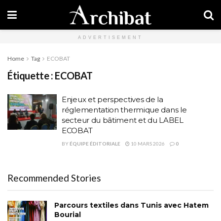
ADVERTISEMENT
Home
Tag
ECOBAT
Étiquette :
ECOBAT
Enjeux et perspectives de la
réglementation thermique dans le
secteur du bâtiment et du LABEL
ECOBAT
BY
ÉQUIPE ÉDITORIALE
10 MARS 2026
0
Recommended Stories
Parcours textiles dans Tunis avec Hatem
Bourial