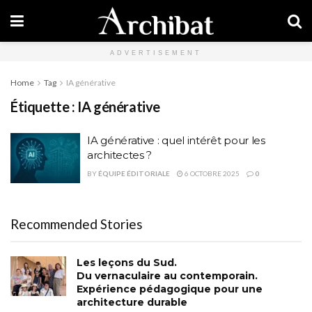
ADVERTISEMENT
Home
Tag
IA générative
Étiquette :
IA générative
IA générative : quel intérêt pour les
architectes ?
BY
ÉQUIPE ÉDITORIALE
6 OCTOBRE 2025
0
Recommended Stories
Les leçons du Sud.
Du vernaculaire au contemporain.
Expérience pédagogique pour une
architecture durable