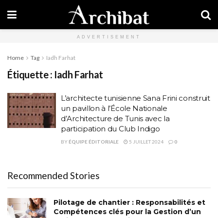
ADVERTISEMENT
Home
Tag
Iadh Farhat
Étiquette :
Iadh Farhat
L’architecte tunisienne Sana Frini construit
un pavillon à l’École Nationale
d’Architecture de Tunis avec la
participation du Club Indigo
BY
ÉQUIPE ÉDITORIALE
5 JUILLET 2024
0
Recommended Stories
Pilotage de chantier : Responsabilités et
Compétences clés pour la Gestion d’un