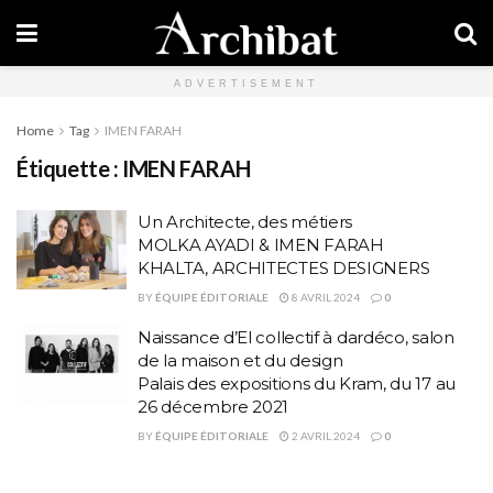
ADVERTISEMENT
Home
Tag
IMEN FARAH
Étiquette :
IMEN FARAH
Un Architecte, des métiers
MOLKA AYADI & IMEN FARAH
KHALTA, ARCHITECTES DESIGNERS
BY
ÉQUIPE ÉDITORIALE
8 AVRIL 2024
0
Naissance d’El collectif à dardéco, salon
de la maison et du design
Palais des expositions du Kram, du 17 au
26 décembre 2021
BY
ÉQUIPE ÉDITORIALE
2 AVRIL 2024
0