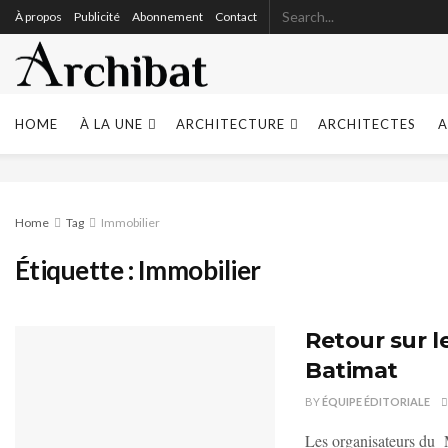
À propos
Publicité
Abonnement
Contact
HOME
À LA UNE
ARCHITECTURE
ARCHITECTES
A
Home
Tag
Immobilier
Étiquette :
Immobilier
Retour sur l
Batimat
BY
ÉQUIPE ÉDITORIALE
Les organisateurs du