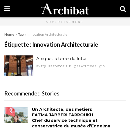
ADVERTISEMENT
Home
Tag
Innovation Architecturale
Étiquette :
Innovation Architecturale
Afrique, la terre du futur
BY
ÉQUIPE ÉDITORIALE
22 AOÛT 2023
0
Recommended Stories
Un Architecte, des métiers
FATMA JABBERI FARROUKH
Chef du service technique et
conservatrice du musée d’Ennejma