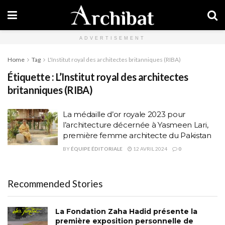
ADVERTISEMENT
Home
Tag
L'Institut royal des architectes britanniques (RIBA)
Étiquette :
L’Institut royal des architectes
britanniques (RIBA)
La médaille d’or royale 2023 pour
l’architecture décernée à Yasmeen Lari,
première femme architecte du Pakistan
BY
ÉQUIPE ÉDITORIALE
12 AVRIL 2024
0
Recommended Stories
La Fondation Zaha Hadid présente la
première exposition personnelle de