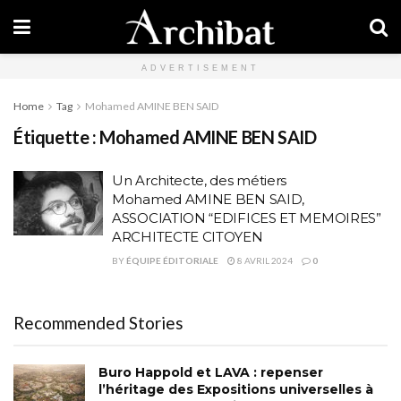
ADVERTISEMENT
Home
Tag
Mohamed AMINE BEN SAID
Étiquette :
Mohamed AMINE BEN SAID
Un Architecte, des métiers
Mohamed AMINE BEN SAID,
ASSOCIATION “EDIFICES ET MEMOIRES”
ARCHITECTE CITOYEN
BY
ÉQUIPE ÉDITORIALE
8 AVRIL 2024
0
Recommended Stories
Buro Happold et LAVA : repenser
l’héritage des Expositions universelles à