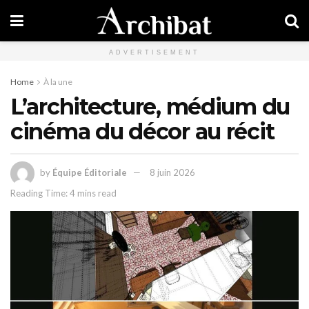
ADVERTISEMENT
Home
À la une
L’architecture, médium du
cinéma du décor au récit
by
Équipe Éditoriale
8 juin 2026
Reading Time: 4 mins read