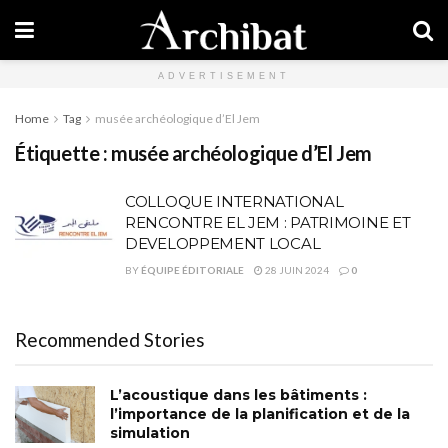
ADVERTISEMENT
Home
Tag
musée archéologique d’El Jem
Étiquette :
musée archéologique d’El Jem
COLLOQUE INTERNATIONAL
RENCONTRE EL JEM : PATRIMOINE ET
DEVELOPPEMENT LOCAL
BY
ÉQUIPE ÉDITORIALE
28 JUIN 2024
0
Recommended Stories
L’acoustique dans les bâtiments :
l’importance de la planification et de la
simulation