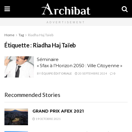
ADVERTISEMENT
Home
Tag
Riadha Haj Taïeb
Étiquette :
Riadha Haj Taïeb
Séminaire
« Sfax à l’Horizon 2050 : Ville Citoyenne »
BY
ÉQUIPE ÉDITORIALE
20 SEPTEMBRE 2024
0
Recommended Stories
GRAND PRIX AFEX 2021
19 OCTOBRE 2021