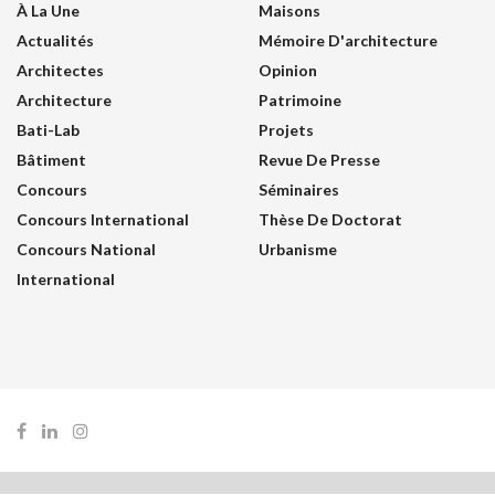
À La Une
Maisons
Actualités
Mémoire D'architecture
Architectes
Opinion
Architecture
Patrimoine
Bati-Lab
Projets
Bâtiment
Revue De Presse
Concours
Séminaires
Concours International
Thèse De Doctorat
Concours National
Urbanisme
International
© 2026
JNews
- Premium WordPress news & magazine theme by
Jegtheme
.