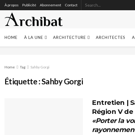
À propos
Publicité
Abonnement
Contact
HOME
À LA UNE
ARCHITECTURE
ARCHITECTES
A
Home
Tag
Sahby Gorgi
Étiquette :
Sahby Gorgi
Entretien | 
Région V de 
«Porter la vo
rayonnement 