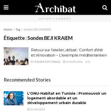
ADVERTISEMENT
Home
Tag
Sondes BEJI KRAIEM
Étiquette :
Sondes BEJI KRAIEM
Retour sur l’atelier, débat : Confort d’été
et rénovation – L’exemple méditerranéen
BY
ÉQUIPE ÉDITORIALE
10 MARS 2026
0
Recommended Stories
L’ONU-Habitat en Tunisie : Promouvoir un
logement abordable et un
développement urbain durable
20 MAI 2023