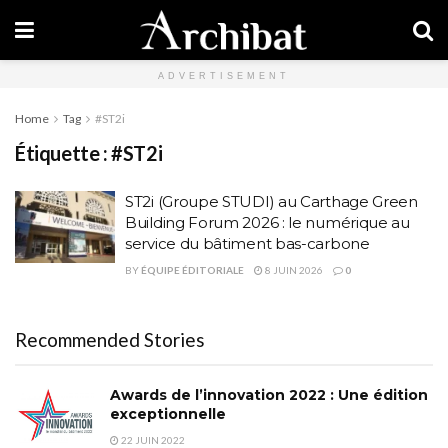
ADVERTISEMENT
Home
Tag
#ST2i
Étiquette :
#ST2i
ST2i (Groupe STUDI) au Carthage Green
Building Forum 2026 : le numérique au
service du bâtiment bas-carbone
BY
ÉQUIPE ÉDITORIALE
8 JUIN 2026
0
Recommended Stories
Awards de l’innovation 2022 : Une édition
exceptionnelle
22 JUIN 2022