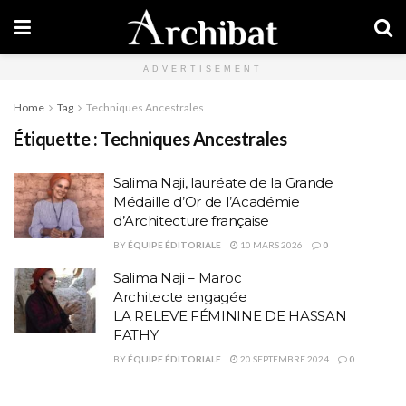
ADVERTISEMENT
Home
Tag
Techniques Ancestrales
Étiquette :
Techniques Ancestrales
Salima Naji, lauréate de la Grande
Médaille d’Or de l’Académie
d’Architecture française
BY
ÉQUIPE ÉDITORIALE
10 MARS 2026
0
Salima Naji – Maroc
Architecte engagée
LA RELEVE FÉMININE DE HASSAN
FATHY
BY
ÉQUIPE ÉDITORIALE
20 SEPTEMBRE 2024
0