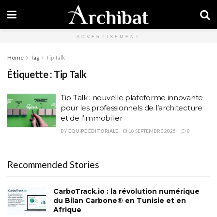
ADVERTISEMENT
Home
Tag
Tip Talk
Étiquette :
Tip Talk
Tip Talk : nouvelle plateforme innovante
pour les professionnels de l’architecture
et de l’immobilier
BY
ÉQUIPE ÉDITORIALE
18 SEPTEMBRE 2025
0
Recommended Stories
CarboTrack.io : la révolution numérique
du Bilan Carbone® en Tunisie et en
Afrique