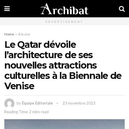
ADVERTISEMENT
Home
À la une
Le Qatar dévoile
l’architecture de ses
nouvelles attractions
culturelles à la Biennale de
Venise
by
Équipe Éditoriale
23 novembre 2023
Reading Time: 2 mins read