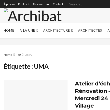
À propos
Publicité
Abonnement
Contact
HOME
À LA UNE
ARCHITECTURE
ARCHITECTES
A
Home
Tag
UMA
Étiquette :
UMA
Atelier d’éc
Rénovation 
Mercredi 24 
Village