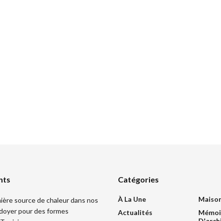
nts
Catégories
À La Une
Maiso
mière source de chaleur dans nos
idoyer pour des formes
Actualités
Mémoi
D'arch