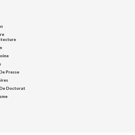
ns
re
itecture
n
oine
s
De Presse
ires
De Doctorat
isme