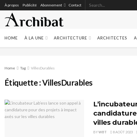
À propos
Publicité
Abonnement
Contact
HOME
À LA UNE
ARCHITECTURE
ARCHITECTES
A
Home
Tag
VillesDurables
Étiquette :
VillesDurables
L’incubateur
candidature 
villes durabl
BY
WBT
8 AOÛT 2023