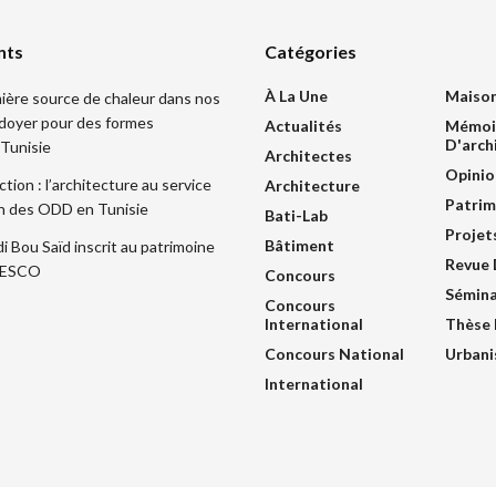
nts
Catégories
À La Une
Maiso
mière source de chaleur dans nos
idoyer pour des formes
Actualités
Mémoi
D'arch
 Tunisie
Architectes
Opinio
ction : l’architecture au service
Architecture
Patrim
ion des ODD en Tunisie
Bati-Lab
Projet
Bâtiment
di Bou Saïd inscrit au patrimoine
Revue 
UNESCO
Concours
Sémina
Concours
International
Thèse 
Concours National
Urban
International