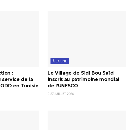
À LA UNE
tion :
Le Village de Sidi Bou Saïd
u service de la
inscrit au patrimoine mondial
s ODD en Tunisie
de l’UNESCO
27 JUILLET 2026