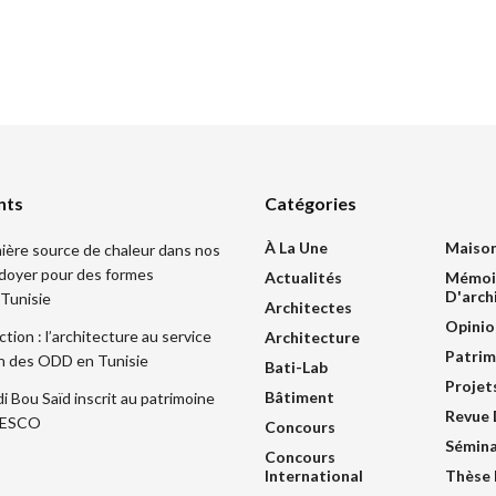
nts
Catégories
À La Une
Maiso
mière source de chaleur dans nos
idoyer pour des formes
Actualités
Mémoi
D'arch
 Tunisie
Architectes
Opinio
ction : l’architecture au service
Architecture
Patrim
ion des ODD en Tunisie
Bati-Lab
Projet
Bâtiment
di Bou Saïd inscrit au patrimoine
Revue 
UNESCO
Concours
Sémina
Concours
International
Thèse 