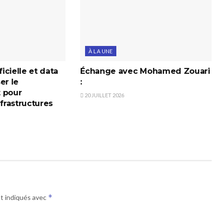
À LA UNE
ficielle et data
Échange avec Mohamed Zouari
er le
:
 pour
20 JUILLET 2026
nfrastructures
*
nt indiqués avec