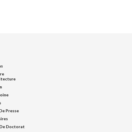
ns
re
itecture
n
oine
s
De Presse
ires
De Doctorat