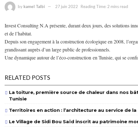
by
kamel Talbi
27 juin 2022
Reading Time: 2 mins read
Invest Consulting N.A présente, durant deux jours, des solutions inn
et de l’habitat.
Depuis son engagement à la construction écologique en 2008, l’organis
grandissant auprès d’un large public de professionnels.
Une dynamique autour de l’éco-construction en Tunisie, qui se con
RELATED POSTS
La toiture, première source de chaleur dans nos bâ
Tunisie
Territoires en action : l’architecture au service de l
Le Village de Sidi Bou Saïd inscrit au patrimoine m