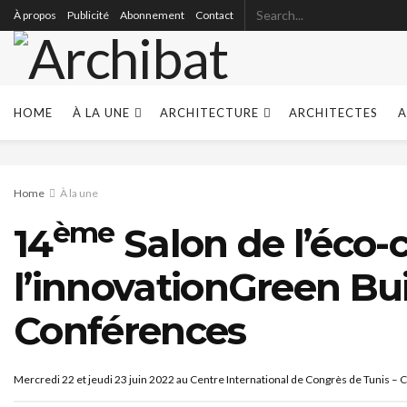
À propos
Publicité
Abonnement
Contact
HOME
À LA UNE
ARCHITECTURE
ARCHITECTES
A
Home
À la une
ème
14
Salon de l’éco-
l’innovationGreen Bu
Conférences
Mercredi 22 et jeudi 23 juin 2022 au Centre International de Congrès de Tunis – 