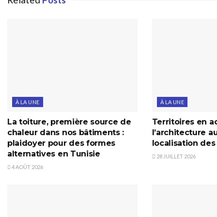
À LA UNE
À LA UNE
La toiture, première source de
Territoires en ac
chaleur dans nos bâtiments :
l’architecture a
plaidoyer pour des formes
localisation de
alternatives en Tunisie
28 JUILLET 2026
4 AOÛT 2026