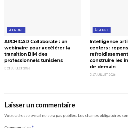
À LA UNE
À LA UNE
ARCHICAD Collaborate : un
Intelligence arti
webinaire pour accélérer la
centers : repens
transition BIM des
refroidissement
professionnels tunisiens
construire les i
de demain
21 JUILLET 2026
17 JUILLET 2026
Laisser un commentaire
Votre adresse e-mail ne sera pas publiée.
Les champs obligatoires so
*
Commentaire