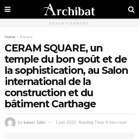
ADVERTISEMENT
Home
À la une
CERAM SQUARE, un
temple du bon goût et de
la sophistication, au Salon
international de la
construction et du
bâtiment Carthage
by
kamel Talbi
1 juin 2022
Reading Time: 4 mins read