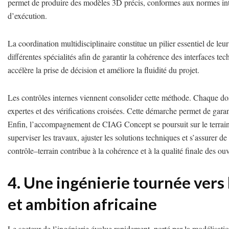
permet de produire des modèles 3D précis, conformes aux normes inter
d’exécution.
La coordination multidisciplinaire constitue un pilier essentiel de leu
différentes spécialités afin de garantir la cohérence des interfaces tec
accélère la prise de décision et améliore la fluidité du projet.
Les contrôles internes viennent consolider cette méthode. Chaque dos
expertes et des vérifications croisées. Cette démarche permet de garanti
Enfin, l’accompagnement de CIAG Concept se poursuit sur le terrain.
superviser les travaux, ajuster les solutions techniques et s’assurer
contrôle–terrain contribue à la cohérence et à la qualité finale des ou
4. Une ingénierie tournée vers l’
et ambition africaine
Le secteur de l’ingénierie évolue rapidement, porté par la modélisati