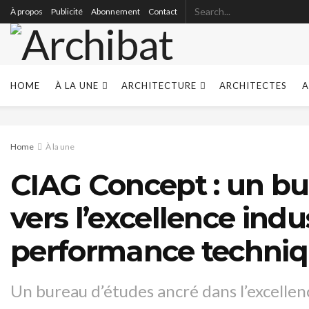
À propos
Publicité
Abonnement
Contact
HOME
À LA UNE
ARCHITECTURE
ARCHITECTES
A
Home
À la une
CIAG Concept : un bu
vers l’excellence indus
performance techni
Un bureau d’études ancré dans l’excelle