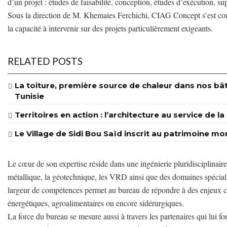
d’un projet : études de faisabilité, conception, études d’exécution, su
Sous la direction de M. Khemaies Ferchichi, CIAG Concept s’est constr
la capacité à intervenir sur des projets particulièrement exigeants.
RELATED POSTS
La toiture, première source de chaleur dans nos bâ
Tunisie
Territoires en action : l’architecture au service de l
Le Village de Sidi Bou Saïd inscrit au patrimoine m
Le cœur de son expertise réside dans une ingénierie pluridisciplinaire
métallique, la géotechnique, les VRD ainsi que des domaines spécialis
largeur de compétences permet au bureau de répondre à des enjeux c
énergétiques, agroalimentaires ou encore sidérurgiques.
La force du bureau se mesure aussi à travers les partenaires qui l