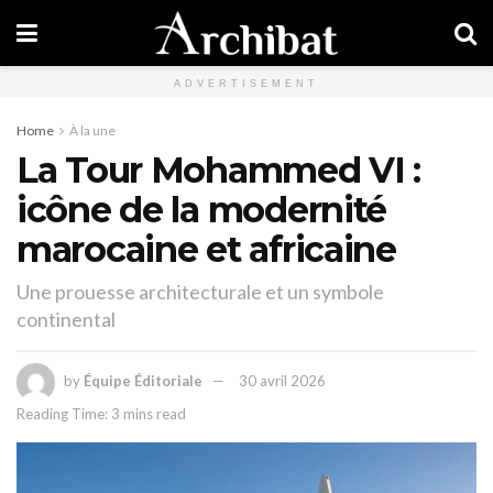
ADVERTISEMENT
Home
À la une
La Tour Mohammed VI :
icône de la modernité
marocaine et africaine
Une prouesse architecturale et un symbole
continental
by
Équipe Éditoriale
30 avril 2026
Reading Time: 3 mins read