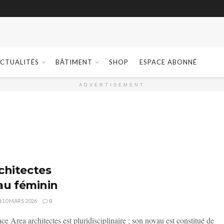
CTUALITÉS
BÂTIMENT
SHOP
ESPACE ABONNÉ
ADVERTISEMENT
chitectes
 au féminin
10 MARS 2026
0
 Area architectes est pluridisciplinaire ; son noyau est constitué de