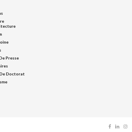
ns
re
itecture
n
oine
s
De Presse
ires
De Doctorat
isme