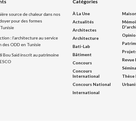
nts
Catégories
À La Une
Maiso
mière source de chaleur dans nos
idoyer pour des formes
Actualités
Mémoi
D'arch
 Tunisie
Architectes
Opinio
ction : l’architecture au service
Architecture
Patrim
ion des ODD en Tunisie
Bati-Lab
Projet
Bâtiment
di Bou Saïd inscrit au patrimoine
Revue 
UNESCO
Concours
Sémina
Concours
International
Thèse 
Concours National
Urban
International