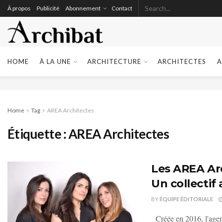
À propos
Publicité
Abonnement
Contact
HOME
À LA UNE
ARCHITECTURE
ARCHITECTES
A
Home
Tag
AREA Architectes
Étiquette :
AREA Architectes
Les AREA Ar
Un collectif
BY
ÉQUIPE ÉDITORIALE
Créée en 2016, l'agence