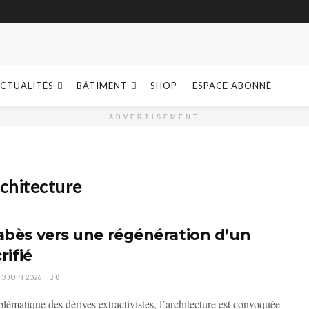
CTUALITÉS
BÂTIMENT
SHOP
ESPACE ABONNÉ
ADVERTISEMENT
rchitecture
abès vers une régénération d’un
rifié
3 JUIN 2026
0
lématique des dérives extractivistes, l’architecture est convoquée