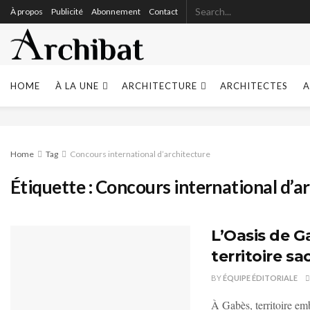
À propos
Publicité
Abonnement
Contact
HOME
À LA UNE
ARCHITECTURE
ARCHITECTES
A
Home
Tag
Concours international d’architecture
Étiquette :
Concours international d’a
L’Oasis de G
territoire sac
BY
ÉQUIPE ÉDITORIALE
À Gabès, territoire emb