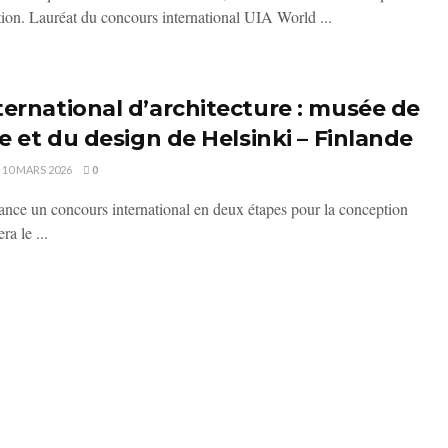
ion. Lauréat du concours international UIA World ...
ernational d’architecture : musée de
re et du design de Helsinki – Finlande
10 MARS 2026
0
ance un concours international en deux étapes pour la conception
ra le ...