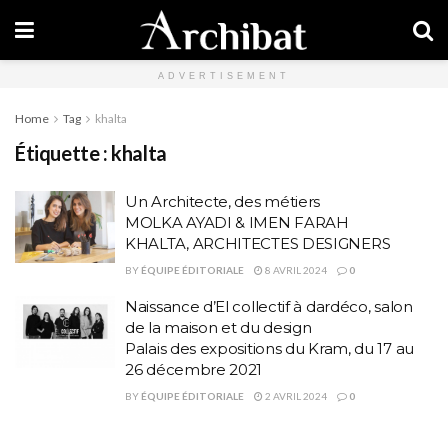
ADVERTISEMENT
Home
Tag
khalta
Étiquette :
khalta
Un Architecte, des métiers
MOLKA AYADI & IMEN FARAH
KHALTA, ARCHITECTES DESIGNERS
BY
ÉQUIPE ÉDITORIALE
8 AVRIL 2024
0
Naissance d’El collectif à dardéco, salon
de la maison et du design
Palais des expositions du Kram, du 17 au
26 décembre 2021
BY
ÉQUIPE ÉDITORIALE
2 AVRIL 2024
0