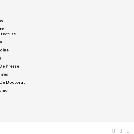
ns
re
itecture
n
oine
s
De Presse
ires
De Doctorat
isme