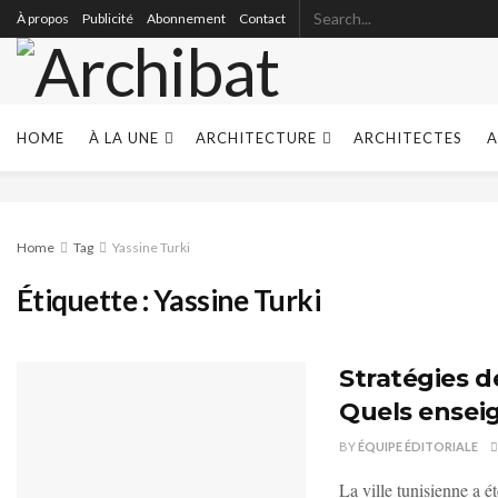
À propos
Publicité
Abonnement
Contact
HOME
À LA UNE
ARCHITECTURE
ARCHITECTES
A
Home
Tag
Yassine Turki
Étiquette :
Yassine Turki
Stratégies d
Quels ensei
BY
ÉQUIPE ÉDITORIALE
La ville tunisienne a é