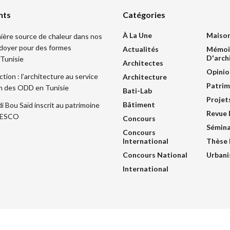
nts
Catégories
À La Une
Maiso
mière source de chaleur dans nos
idoyer pour des formes
Actualités
Mémoi
D'arch
 Tunisie
Architectes
Opinio
ction : l’architecture au service
Architecture
Patrim
ion des ODD en Tunisie
Bati-Lab
Projet
Bâtiment
di Bou Saïd inscrit au patrimoine
Revue 
UNESCO
Concours
Sémina
Concours
International
Thèse 
Concours National
Urban
International