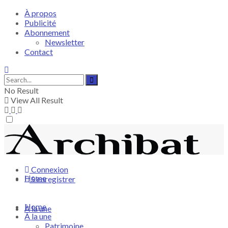
À propos
Publicité
Abonnement
Newsletter
Contact
No Result
View All Result
Connexion
Home
S'enregistrer
Home
À la une
À la une
Patrimoine