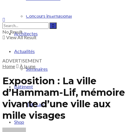
Concours international
No Result
Architectes
View All Result
Actualités
ADVERTISEMENT
Home
À la une
Séminaires
Exposition : La ville
Bâtiment
d’Hammam-Lif, mémoire
vivante d’une ville aux
Bati-Lab
mille visages
Shop