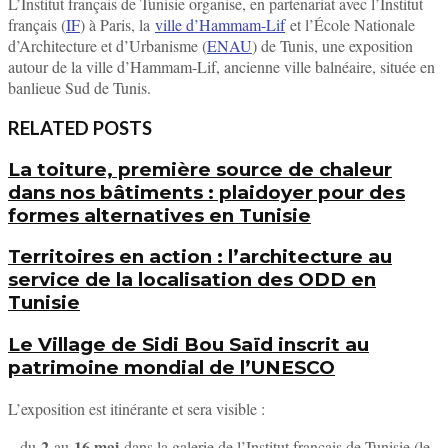
L’Institut français de Tunisie organise, en partenariat avec l’Institut
français (
IF
) à Paris, la
ville d’Hammam-Lif
et l’École Nationale
d’Architecture et d’Urbanisme (
ENAU
) de Tunis, une exposition
autour de la ville d’Hammam-Lif, ancienne ville balnéaire, située en
banlieue Sud de Tunis.
RELATED POSTS
La toiture, première source de chaleur
dans nos bâtiments : plaidoyer pour des
formes alternatives en Tunisie
Territoires en action : l’architecture au
service de la localisation des ODD en
Tunisie
Le Village de Sidi Bou Saïd inscrit au
patrimoine mondial de l’UNESCO
L’exposition est itinérante et sera visible :
2
16 mai
– du
au
dans la galerie de l’Institut français de Tunisie (le