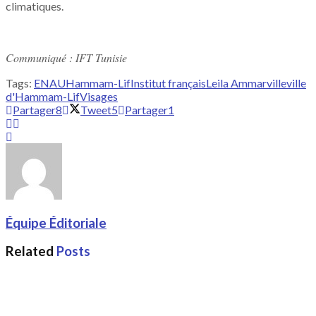
climatiques.
Communiqué : IFT Tunisie
Tags:
ENAU
Hammam-Lif
Institut français
Leila Ammar
ville
ville
d'Hammam-Lif
Visages
Partager
8
Tweet
5
Partager
1
Équipe Éditoriale
Related
Posts