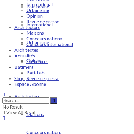
International
Patrimoine
Urbanisme
Opinion
Revue de presse
International
Architecture
Maisons
Concours national
Urbanisme
Concours international
Architectes
Actualités
Opinion
Séminaires
Bâtiment
Bati-Lab
Shop
Revue de presse
Espace Abonné
Architecture
No Result
View All Result
Maisons
Concours national