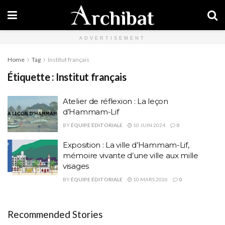
ADVERTISEMENT
Home
Tag
Institut français
Étiquette :
Institut français
Atelier de réflexion : La leçon
d’Hammam-Lif
BY
ÉQUIPE ÉDITORIALE
10 JUIN 2024
0
Exposition : La ville d’Hammam-Lif,
mémoire vivante d’une ville aux mille
visages
BY
ÉQUIPE ÉDITORIALE
10 MARS 2026
0
Recommended Stories