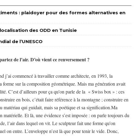
timents : plaidoyer pour des formes alternatives en
a localisation des ODD en Tunisie
ondial de l’UNESCO
partez de l’air. D’où vient ce renversement ?
nd j’ai commencé à travailler comme architecte, en 1993, la
r la forme sur la composition géométrique. Mais ma génération avait
lité. C’est d’ailleurs pour ça qu’on parle de la « Swiss box » : ces
onstruire en bois, c’était faire référence à la montagne ; construire en
du matériau qui guidait, mais sa poétique et sa signification.Ma
on matérielle. Et là, une évidence s’est imposée : on parle toujours du
vide, l’air dans lequel on vit. Le sculpteur fait une forme qu’on
quel on entre. L’enveloppe n’est là que pour tenir le vide. Donc,