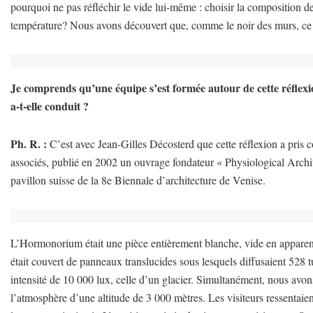
pourquoi ne pas réfléchir le vide lui-même : choisir la composition de
température? Nous avons découvert que, comme le noir des murs, ce b
Je comprends qu’une équipe s’est formée autour de cette réflexio
a-t-elle conduit ?
Ph. R. :
C’est avec Jean-Gilles Décosterd que cette réflexion a pri
associés, publié en 2002 un ouvrage fondateur « Physiological Archit
pavillon suisse de la 8e Biennale d’architecture de Venise.
L’Hormonorium était une pièce entièrement blanche, vide en apparence
était couvert de panneaux translucides sous lesquels diffusaient 528 t
intensité de 10 000 lux, celle d’un glacier. Simultanément, nous avon
l’atmosphère d’une altitude de 3 000 mètres. Les visiteurs ressentaie