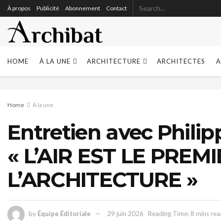
À propos
Publicité
Abonnement
Contact
HOME
À LA UNE
ARCHITECTURE
ARCHITECTES
A
Home
À la une
Entretien avec Phil
« L’AIR EST LE PRE
L’ARCHITECTURE »
by
Équipe Éditoriale
29 juin 2026
Reading Time: 8 mins rea