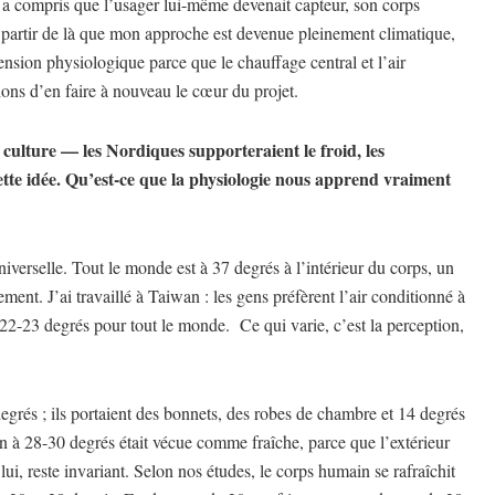
n a compris que l’usager lui-même devenait capteur, son corps
à partir de là que mon approche est devenue pleinement climatique,
ension physiologique parce que le chauffage central et l’air
ns d’en faire à nouveau le cœur du projet.
culture — les Nordiques supporteraient le froid, les
tte idée. Qu’est-ce que la physiologie nous apprend vraiment
iverselle. Tout le monde est à 37 degrés à l’intérieur du corps, un
nt. J’ai travaillé à Taiwan : les gens préfèrent l’air conditionné à
 22-23 degrés pour tout le monde.
Ce qui varie, c’est la perception,
egrés ; ils portaient des bonnets, des robes de chambre et 14 degrés
n à 28-30 degrés était vécue comme fraîche, parce que l’extérieur
ui, reste invariant. Selon nos études, le corps humain se rafraîchit