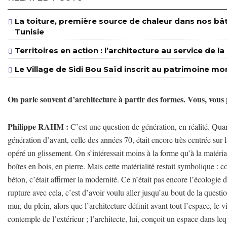
La toiture, première source de chaleur dans nos bâ
Tunisie
Territoires en action : l’architecture au service de l
Le Village de Sidi Bou Saïd inscrit au patrimoine m
On parle souvent d’architecture à partir des formes. Vous, vous 
Philippe RAHM :
C’est une question de génération, en réalité. Qua
génération d’avant, celle des années 70, était encore très centrée su
opéré un glissement. On s’intéressait moins à la forme qu’à la matéria
boîtes en bois, en pierre. Mais cette matérialité restait symbolique : c
béton, c’était affirmer la modernité. Ce n’était pas encore l’écologie 
rupture avec cela, c’est d’avoir voulu aller jusqu’au bout de la questi
mur, du plein, alors que l’architecture définit avant tout l’espace, le 
contemple de l’extérieur ; l’architecte, lui, conçoit un espace dans le