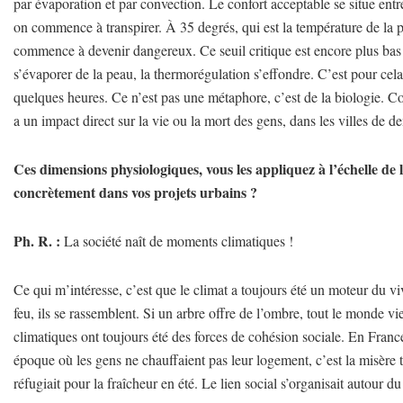
par évaporation et par convection. Le confort acceptable se situe ent
on commence à transpirer. À 35 degrés, qui est la température de la pe
commence à devenir dangereux. Ce seuil critique est encore plus bas 
s’évaporer de la peau, la thermorégulation s’effondre. C’est pour ce
quelques heures. Ce n’est pas une métaphore, c’est de la biologie. 
a un impact direct sur la vie ou la mort des gens, dans les villes de d
Ces dimensions physiologiques, vous les appliquez à l’échelle de l
concrètement dans vos projets urbains ?
Ph. R. :
La société naît de moments climatiques !
Ce qui m’intéresse, c’est que le climat a toujours été un moteur du vi
feu, ils se rassemblent. Si un arbre offre de l’ombre, tout le monde vien
climatiques ont toujours été des forces de cohésion sociale. En Franc
époque où les gens ne chauffaient pas leur logement, c’est la misère t
réfugiait pour la fraîcheur en été. Le lien social s’organisait autour d