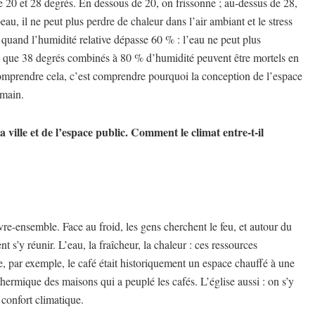
re 20 et 28 degrés. En dessous de 20, on frissonne ; au-dessus de 28,
au, il ne peut plus perdre de chaleur dans l’air ambiant et le stress
quand l’humidité relative dépasse 60 % : l’eau ne peut plus
la que 38 degrés combinés à 80 % d’humidité peuvent être mortels en
Comprendre cela, c’est comprendre pourquoi la conception de l’espace
emain.
a ville et de l’espace public. Comment le climat entre-t-il
vre-ensemble. Face au froid, les gens cherchent le feu, et autour du
t s’y réunir. L’eau, la fraîcheur, la chaleur : ces ressources
e, par exemple, le café était historiquement un espace chauffé à une
hermique des maisons qui a peuplé les cafés. L’église aussi : on s’y
u confort climatique.