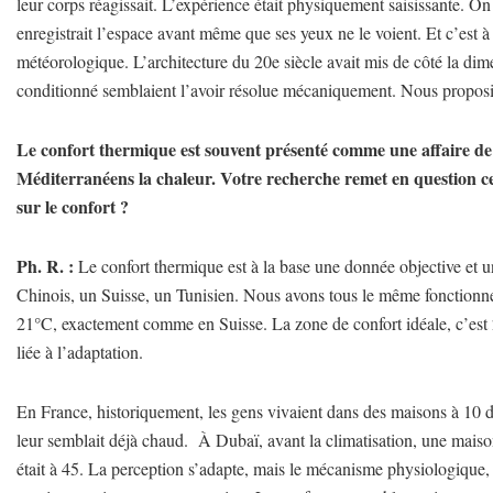
leur corps réagissait. L’expérience était physiquement saisissante. O
enregistrait l’espace avant même que ses yeux ne le voient. Et c’est 
météorologique. L’architecture du 20e siècle avait mis de côté la dim
conditionné semblaient l’avoir résolue mécaniquement. Nous proposio
Le confort thermique est souvent présenté comme une affaire de 
Méditerranéens la chaleur. Votre recherche remet en question ce
sur le confort ?
Ph. R. :
Le confort thermique est à la base une donnée objective et un
Chinois, un Suisse, un Tunisien. Nous avons tous le même fonctionneme
21°C, exactement comme en Suisse. La zone de confort idéale, c’est
liée à l’adaptation.
En France, historiquement, les gens vivaient dans des maisons à 10 d
leur semblait déjà chaud.
À Dubaï, avant la climatisation, une maiso
était à 45. La perception s’adapte, mais le mécanisme physiologique, l