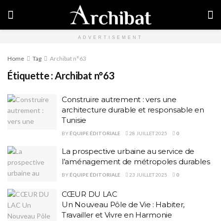
ADVERTISEMENT
Home
Tag
Archibat n°63
Étiquette :
Archibat n°63
Construire autrement : vers une
architecture durable et responsable en
Tunisie
BY
ÉQUIPE ÉDITORIALE
28 JUILLET 2025
0
La prospective urbaine au service de
l’aménagement de métropoles durables
BY
ÉQUIPE ÉDITORIALE
23 JUILLET 2025
0
CŒUR DU LAC
Un Nouveau Pôle de Vie : Habiter,
Travailler et Vivre en Harmonie