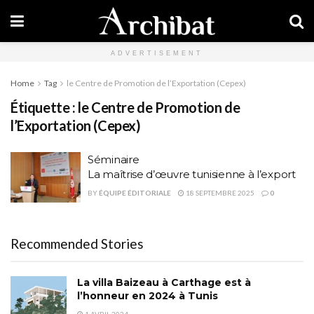
ADVERTISEMENT
Home
Tag
le Centre de Promotion de l’Exportation (Cepex)
Étiquette :
le Centre de Promotion de
l’Exportation (Cepex)
Séminaire
La maîtrise d’œuvre tunisienne à l’export
BY
ÉQUIPE ÉDITORIALE
18 SEPTEMBRE 2025
0
Recommended Stories
La villa Baizeau à Carthage est à
l’honneur en 2024 à Tunis
1 AVRIL 2024